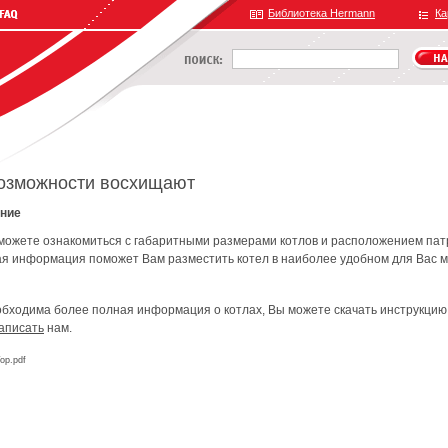
Библиотека Hermann
Ка
озможности восхищают
ение
можете ознакомиться с габаритными размерами котлов и расположением пат
я информация поможет Вам разместить котел в наиболее удобном для Вас 
еобходима более полная информация о котлах, Вы можете скачать инструкцию
аписать
нам.
op.pdf