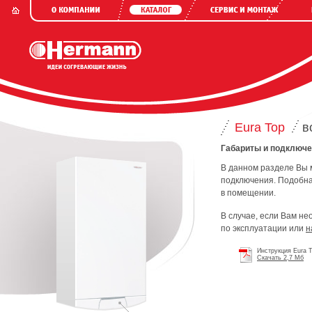
Eura Top
в
Габариты и подключ
В данном разделе Вы 
подключения. Подобна
в помещении.
В случае, если Вам н
по эксплуатации или
н
Инструкция Eura T
Скачать 2,7 Mб