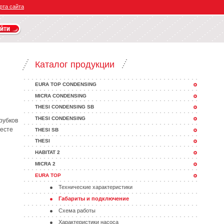
рта сайта
Каталог продукции
EURA TOP CONDENSING
MICRA CONDENSING
THESI CONDENSING SB
THESI CONDENSING
рубков
месте
THESI SB
THESI
HABITAT 2
MICRA 2
EURA TOP
Технические характеристики
Габариты и подключение
Схема работы
Характеристики насоса