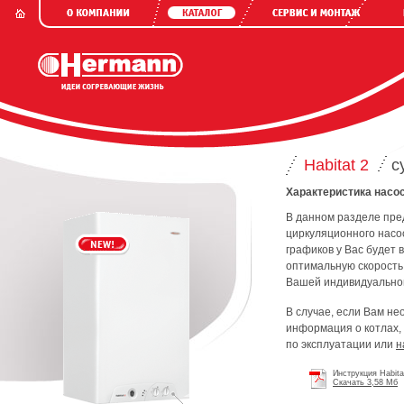
Habitat 2
с
Характеристика насо
В данном разделе пре
циркуляционного насо
графиков у Вас будет
оптимальную скорость
Вашей индивидуально
В случае, если Вам н
информация о котлах,
по эксплуатации или
н
Инструкция Habita
Скачать 3,58 Мб